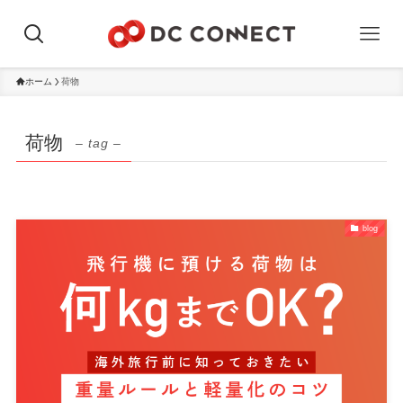
ホーム
荷物
荷物
– tag –
blog