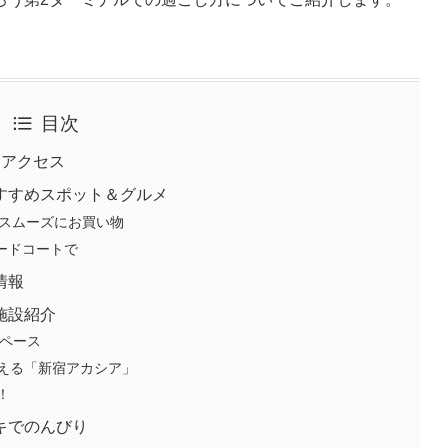
目次
とアクセス
すすめスポット＆グルメ
」でスムーズにお買い物
ードコートで
情報
施設紹介
スペース
える「新宿アカシア」
！
キでのんびり